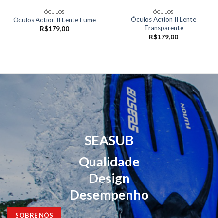
ÓCULOS
ÓCULOS
Óculos Action II Lente
Óculos Action II Lente Fumê
Transparente
R$
179,00
R$
179,00
SEASUB
Qualidade
Design
Desempenho
SOBRE NÓS