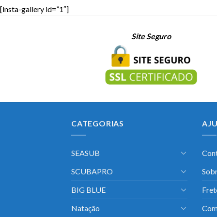
[insta-gallery id=”1″]
Site Seguro
CATEGORIAS
AJ
SEASUB
Con
SCUBAPRO
Sobr
BIG BLUE
Fret
Natação
Com