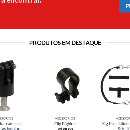
P
PRODUTOS EM DESTAQUE
SSÓRIOS
ACESSÓRIOS
ACESSÓR
or câmeras
Rig Para Cilin
Clip Bigblue
tas bigblue
Sth-10
R$
89,00