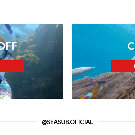
 OFF
C
@SEASUB.OFICIAL