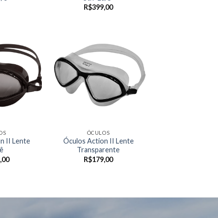
R$
399,00
OS
ÓCULOS
n II Lente
Óculos Action II Lente
ê
Transparente
,00
R$
179,00