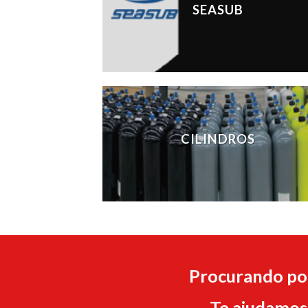
SEASUB
CILINDROS
Procurando por
Te ajudamos 