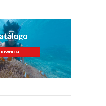
atálogo
DOWNLOAD