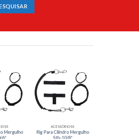
ESQUISAR
IOSS
ACESSÓRIOSS
dro Mergulho
Rig Para Cilindro Mergulho
/6″
Sth-10/8″