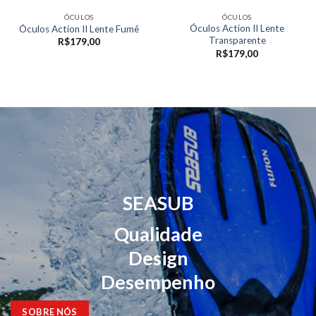
ÓCULOS
ÓCULOS
Óculos Action II Lente
Óculos Action II Lente Fumê
Transparente
R$
179,00
R$
179,00
SEASUB
Qualidade
Design
Desempenho
SOBRE NÓS