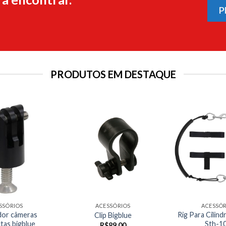
P
PRODUTOS EM DESTAQUE
SSÓRIOS
ACESSÓRIOS
ACESSÓR
or câmeras
Rig Para Cilin
Clip Bigblue
tas bigblue
Sth-10
R$
89,00