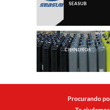
SEASUB
CILINDROS
Procurando por
Te ajudamos 