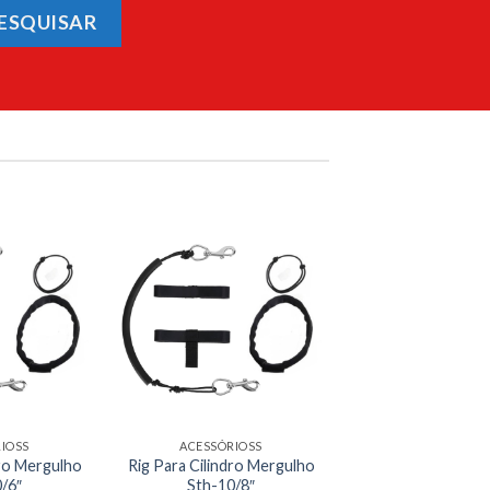
ESQUISAR
IOSS
ACESSÓRIOSS
dro Mergulho
Rig Para Cilindro Mergulho
/6″
Sth-10/8″