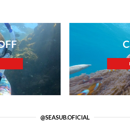
 OFF
C
@SEASUB.OFICIAL