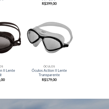
R$
399,00
OS
ÓCULOS
n II Lente
Óculos Action II Lente
ê
Transparente
,00
R$
179,00