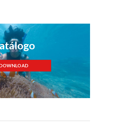
atálogo
DOWNLOAD