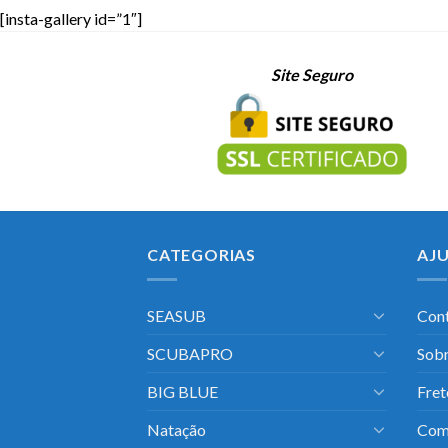
[insta-gallery id=”1″]
Site Seguro
CATEGORIAS
AJ
SEASUB
Con
SCUBAPRO
Sobr
BIG BLUE
Fret
Natação
Com