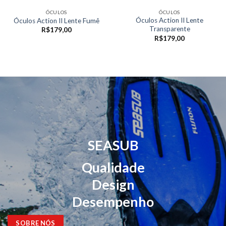
ÓCULOS
ÓCULOS
Óculos Action II Lente
Óculos Action II Lente Fumê
Transparente
R$
179,00
R$
179,00
SEASUB
Qualidade
Design
Desempenho
SOBRE NÓS